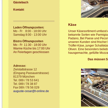
Gästebuch
Kontakt
Käse
Laden Öffnungszeiten:
Mo - Fr 8:00 - 18:00 Uhr
Unser Käsesortiment umfasst e
Samstag 8:00 - 13:00 Uhr
bekannte Sorten wie Parmigi
Padano, Bel Paese und Pecori
Bistro Öffnungszeiten
unseren Kunden sind frischer B
Mo - Fr 11:30 - 18:00 Uhr
Trüffel-Käse, junger Schafskäs
Warme Küche bis 17:00 Uhr
Oliven. Eine besonders beliebte
An Feiertagen geschlossen
hausgemachte, gefüllte Mozzar
Das müssen Si
Adresse:
Zielstattstrasse 12
(Eingang Passauerstrasse)
81379 München
Tel. 089 / 78 53 641
Tel. 089 / 78 38 87
Fax 089 / 78 56 029
auguste-cesar@t-online.de