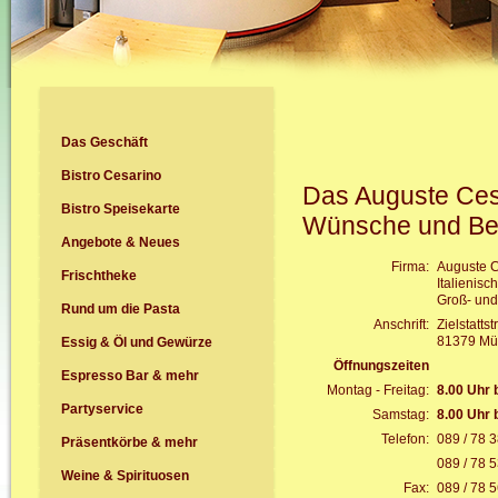
Das Geschäft
Bistro Cesarino
Das Auguste Cesa
Bistro Speisekarte
Wünsche und Best
Angebote & Neues
Firma:
Auguste 
Frischtheke
Italienisc
Groß- und
Rund um die Pasta
Anschrift:
Zielstatt
81379 Mü
Essig & Öl und Gewürze
Öffnungszeiten
Espresso Bar & mehr
Montag - Freitag:
8.00 Uhr 
Partyservice
Samstag:
8.00 Uhr 
Telefon:
089 / 78 
Präsentkörbe & mehr
089 / 78 
Weine & Spirituosen
Fax:
089 / 78 